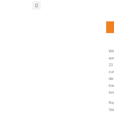
Wir
au
23 
zur
die
tra
inn
Reg
Ste