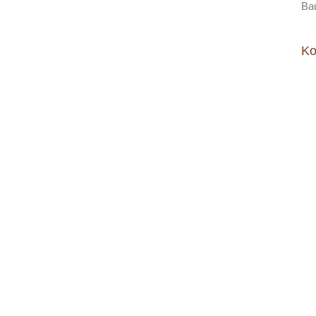
Ba
Ko