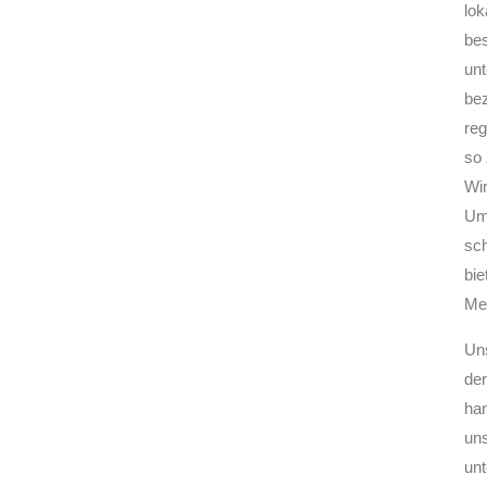
lok
bes
unt
bez
reg
so 
Wir
Umw
sch
bie
Me
Uns
der
ha
un
unt