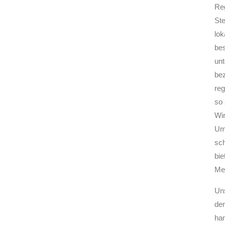
Reg
Ste
lok
bes
unt
bez
reg
so 
Wir
Umw
sch
bie
Me
Uns
der
ha