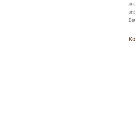
un
unt
Ba
Ko